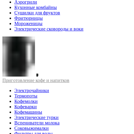
Аэрогрили
Кухонные комбайны
Сушилки для фруктов
Фритюрницы
Мороженицы
Электрические сковороды и воки
Приготовление кофе и напитков
Электрочайники
Термопоты
Кофемолки
Кофеварки
Кофемашины
Электрические турки
Вспениватели молока
Соковыжималки
Фильтры для воды