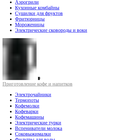
Аэрогрили
Кухонные комбайны
Сушилки для фруктов
Фритюрницы
Мороженицы
Электрические сковороды и воки
Приготовление кофе и напитков
Электрочайники
Термопоты
Кофемолки
Кофеварки
Кофемашины
Электрические турки
Вспениватели молока
Соковыжималки
Фильтры для воды