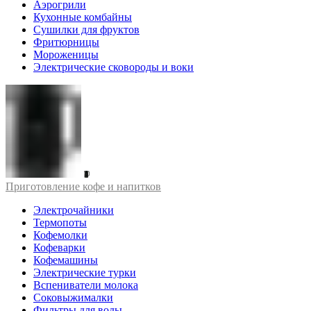
Аэрогрили
Кухонные комбайны
Сушилки для фруктов
Фритюрницы
Мороженицы
Электрические сковороды и воки
Приготовление кофе и напитков
Электрочайники
Термопоты
Кофемолки
Кофеварки
Кофемашины
Электрические турки
Вспениватели молока
Соковыжималки
Фильтры для воды