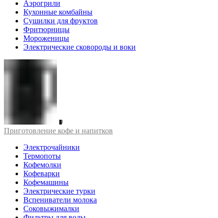
Аэрогрили
Кухонные комбайны
Сушилки для фруктов
Фритюрницы
Мороженицы
Электрические сковороды и воки
Приготовление кофе и напитков
Электрочайники
Термопоты
Кофемолки
Кофеварки
Кофемашины
Электрические турки
Вспениватели молока
Соковыжималки
Фильтры для воды