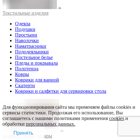
Текстильные изделия
Одеяла
Подушки
Простыни
Наволочки
Наматрасники
Пододеяльники
Постельное белье
Пледы и покрывала
Полотенца
Ковры
Коврики для ванной
Скатерти
Коврики и салфетки для сервировки стола
Для функционирования сайта мы применяем файлы cookies и
сервисы статистики. Продолжая его использование, Вы
соглашаетесь с нашими политиками применения
cookies
и
обработки
персональных данных.
Принять
Хозяйственные товары