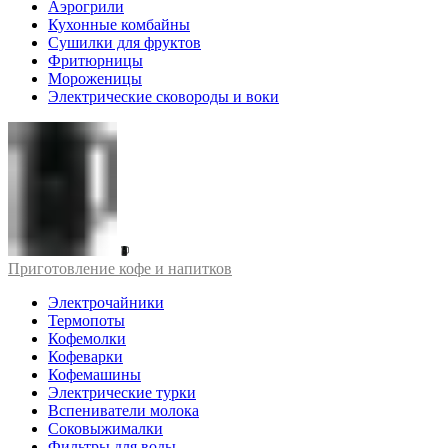
Аэрогрили
Кухонные комбайны
Сушилки для фруктов
Фритюрницы
Мороженицы
Электрические сковороды и воки
Приготовление кофе и напитков
Электрочайники
Термопоты
Кофемолки
Кофеварки
Кофемашины
Электрические турки
Вспениватели молока
Соковыжималки
Фильтры для воды