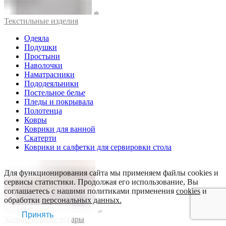
Текстильные изделия
Одеяла
Подушки
Простыни
Наволочки
Наматрасники
Пододеяльники
Постельное белье
Пледы и покрывала
Полотенца
Ковры
Коврики для ванной
Скатерти
Коврики и салфетки для сервировки стола
Для функционирования сайта мы применяем файлы cookies и
сервисы статистики. Продолжая его использование, Вы
соглашаетесь с нашими политиками применения
cookies
и
обработки
персональных данных.
Принять
Хозяйственные товары