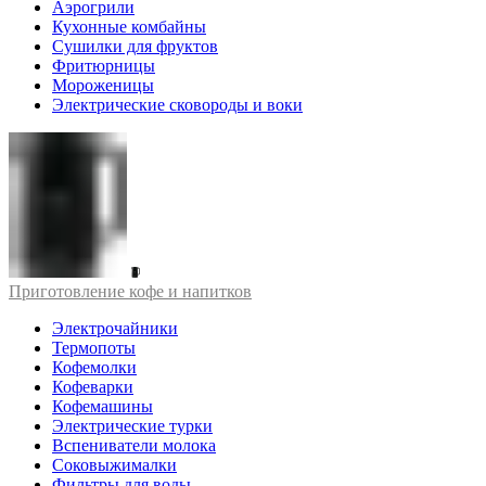
Аэрогрили
Кухонные комбайны
Сушилки для фруктов
Фритюрницы
Мороженицы
Электрические сковороды и воки
Приготовление кофе и напитков
Электрочайники
Термопоты
Кофемолки
Кофеварки
Кофемашины
Электрические турки
Вспениватели молока
Соковыжималки
Фильтры для воды