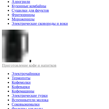
Аэрогрили
Кухонные комбайны
Сушилки для фруктов
Фритюрницы
Мороженицы
Электрические сковороды и воки
Приготовление кофе и напитков
Электрочайники
Термопоты
Кофемолки
Кофеварки
Кофемашины
Электрические турки
Вспениватели молока
Соковыжималки
Фильтры для воды