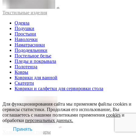
Текстильные изделия
Одеяла
Подушки
Простыни
Наволочки
Наматрасники
Пододеяльники
Постельное белье
Пледы и покрывала
Полотенца
Ковры
Коврики для ванной
Скатерти
Коврики и салфетки для сервировки стола
Для функционирования сайта мы применяем файлы cookies и
сервисы статистики. Продолжая его использование, Вы
соглашаетесь с нашими политиками применения
cookies
и
обработки
персональных данных.
Принять
Хозяйственные товары