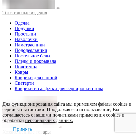
Текстильные изделия
Одеяла
Подушки
Простыни
Наволочки
Наматрасники
Пододеяльники
Постельное белье
Пледы и покрывала
Полотенца
Ковры
Коврики для ванной
Скатерти
Коврики и салфетки для сервировки стола
Для функционирования сайта мы применяем файлы cookies и
сервисы статистики. Продолжая его использование, Вы
соглашаетесь с нашими политиками применения
cookies
и
обработки
персональных данных.
Принять
Хозяйственные товары