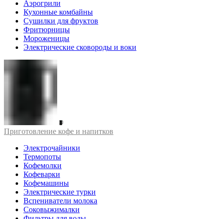
Аэрогрили
Кухонные комбайны
Сушилки для фруктов
Фритюрницы
Мороженицы
Электрические сковороды и воки
Приготовление кофе и напитков
Электрочайники
Термопоты
Кофемолки
Кофеварки
Кофемашины
Электрические турки
Вспениватели молока
Соковыжималки
Фильтры для воды