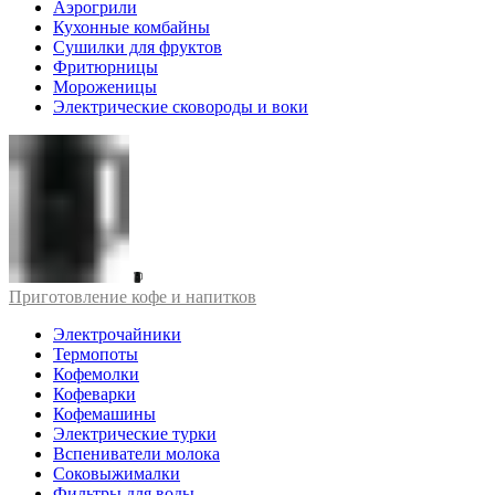
Аэрогрили
Кухонные комбайны
Сушилки для фруктов
Фритюрницы
Мороженицы
Электрические сковороды и воки
Приготовление кофе и напитков
Электрочайники
Термопоты
Кофемолки
Кофеварки
Кофемашины
Электрические турки
Вспениватели молока
Соковыжималки
Фильтры для воды