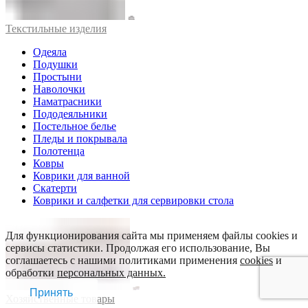
Текстильные изделия
Одеяла
Подушки
Простыни
Наволочки
Наматрасники
Пододеяльники
Постельное белье
Пледы и покрывала
Полотенца
Ковры
Коврики для ванной
Скатерти
Коврики и салфетки для сервировки стола
Для функционирования сайта мы применяем файлы cookies и
сервисы статистики. Продолжая его использование, Вы
соглашаетесь с нашими политиками применения
cookies
и
обработки
персональных данных.
Принять
Хозяйственные товары