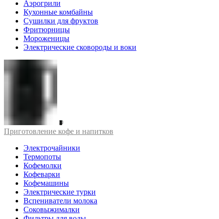
Аэрогрили
Кухонные комбайны
Сушилки для фруктов
Фритюрницы
Мороженицы
Электрические сковороды и воки
Приготовление кофе и напитков
Электрочайники
Термопоты
Кофемолки
Кофеварки
Кофемашины
Электрические турки
Вспениватели молока
Соковыжималки
Фильтры для воды