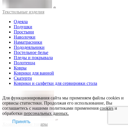
Текстильные изделия
Одеяла
Подушки
Простыни
Наволочки
Наматрасники
Пододеяльники
Постельное белье
Пледы и покрывала
Полотенца
Ковры
Коврики для ванной
Скатерти
Коврики и салфетки для сервировки стола
Для функционирования сайта мы применяем файлы cookies и
сервисы статистики. Продолжая его использование, Вы
соглашаетесь с нашими политиками применения
cookies
и
обработки
персональных данных.
Принять
Хозяйственные товары