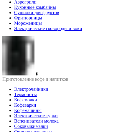
Аэрогрили
Кухонные комбайны
Сушилки для фруктов
Фритюрницы
Мороженицы
Электрические сковороды и воки
Приготовление кофе и напитков
Электрочайники
Термопоты
Кофемолки
Кофеварки
Кофемашины
Электрические турки
Вспениватели молока
Соковыжималки
Фильтры для воды