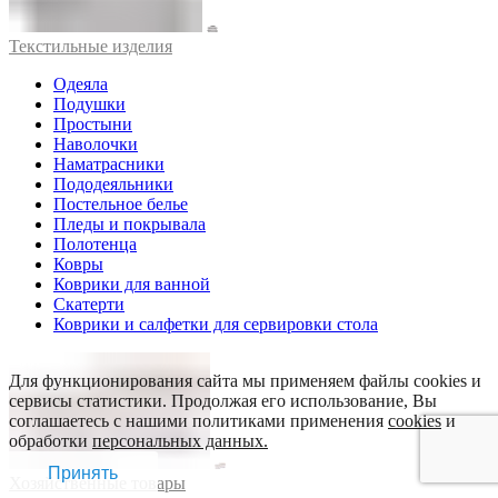
Текстильные изделия
Одеяла
Подушки
Простыни
Наволочки
Наматрасники
Пододеяльники
Постельное белье
Пледы и покрывала
Полотенца
Ковры
Коврики для ванной
Скатерти
Коврики и салфетки для сервировки стола
Для функционирования сайта мы применяем файлы cookies и
сервисы статистики. Продолжая его использование, Вы
соглашаетесь с нашими политиками применения
cookies
и
обработки
персональных данных.
Принять
Хозяйственные товары