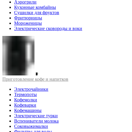
Аэрогрили
Кухонные комбайны
Сушилки для фруктов
Фритюрницы
Мороженицы
Электрические сковороды и воки
Приготовление кофе и напитков
Электрочайники
Термопоты
Кофемолки
Кофеварки
Кофемашины
Электрические турки
Вспениватели молока
Соковыжималки
Фильтры для воды