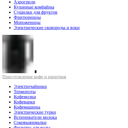
Аэрогрили
Кухонные комбайны
Сушилки для фруктов
Фритюрницы
Мороженицы
Электрические сковороды и воки
Приготовление кофе и напитков
Электрочайники
Термопоты
Кофемолки
Кофеварки
Кофемашины
Электрические турки
Вспениватели молока
Соковыжималки
Фильтры для воды