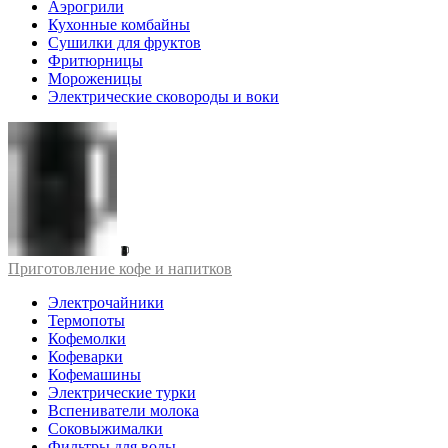
Аэрогрили
Кухонные комбайны
Сушилки для фруктов
Фритюрницы
Мороженицы
Электрические сковороды и воки
Приготовление кофе и напитков
Электрочайники
Термопоты
Кофемолки
Кофеварки
Кофемашины
Электрические турки
Вспениватели молока
Соковыжималки
Фильтры для воды