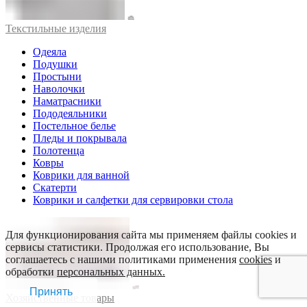
Текстильные изделия
Одеяла
Подушки
Простыни
Наволочки
Наматрасники
Пододеяльники
Постельное белье
Пледы и покрывала
Полотенца
Ковры
Коврики для ванной
Скатерти
Коврики и салфетки для сервировки стола
Для функционирования сайта мы применяем файлы cookies и
сервисы статистики. Продолжая его использование, Вы
соглашаетесь с нашими политиками применения
cookies
и
обработки
персональных данных.
Принять
Хозяйственные товары