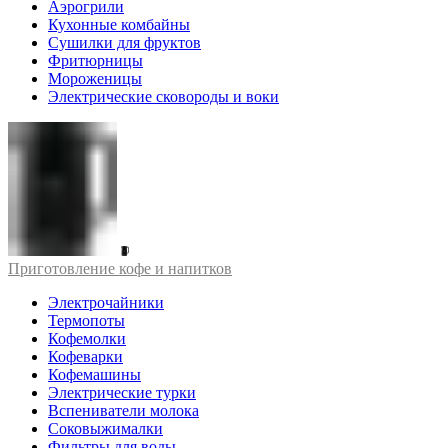
Аэрогрили
Кухонные комбайны
Сушилки для фруктов
Фритюрницы
Мороженицы
Электрические сковороды и воки
Приготовление кофе и напитков
Электрочайники
Термопоты
Кофемолки
Кофеварки
Кофемашины
Электрические турки
Вспениватели молока
Соковыжималки
Фильтры для воды