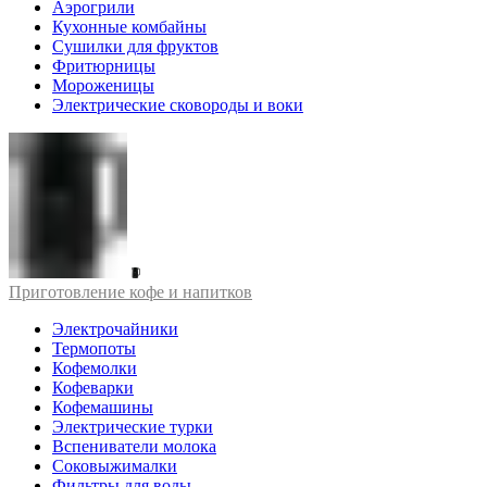
Аэрогрили
Кухонные комбайны
Сушилки для фруктов
Фритюрницы
Мороженицы
Электрические сковороды и воки
Приготовление кофе и напитков
Электрочайники
Термопоты
Кофемолки
Кофеварки
Кофемашины
Электрические турки
Вспениватели молока
Соковыжималки
Фильтры для воды