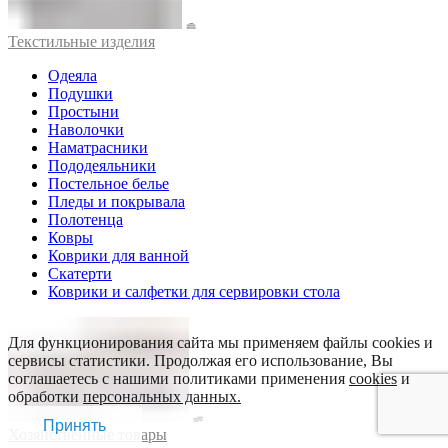
Текстильные изделия
Одеяла
Подушки
Простыни
Наволочки
Наматрасники
Пододеяльники
Постельное белье
Пледы и покрывала
Полотенца
Ковры
Коврики для ванной
Скатерти
Коврики и салфетки для сервировки стола
Для функционирования сайта мы применяем файлы cookies и
сервисы статистики. Продолжая его использование, Вы
соглашаетесь с нашими политиками применения
cookies
и
обработки
персональных данных.
Принять
Хозяйственные товары