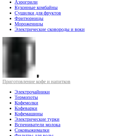
Аэрогрили
Кухонные комбайны
Сушилки для фруктов
Фритюрницы
Мороженицы
Электрические сковороды и воки
Приготовление кофе и напитков
Электрочайники
Термопоты
Кофемолки
Кофеварки
Кофемашины
Электрические турки
Вспениватели молока
Соковыжималки
Фильтры для воды