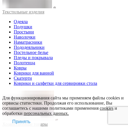
Текстильные изделия
Одеяла
Подушки
Простыни
Наволочки
Наматрасники
Пододеяльники
Постельное белье
Пледы и покрывала
Полотенца
Ковры
Коврики для ванной
Скатерти
Коврики и салфетки для сервировки стола
Для функционирования сайта мы применяем файлы cookies и
сервисы статистики. Продолжая его использование, Вы
соглашаетесь с нашими политиками применения
cookies
и
обработки
персональных данных.
Принять
Хозяйственные товары