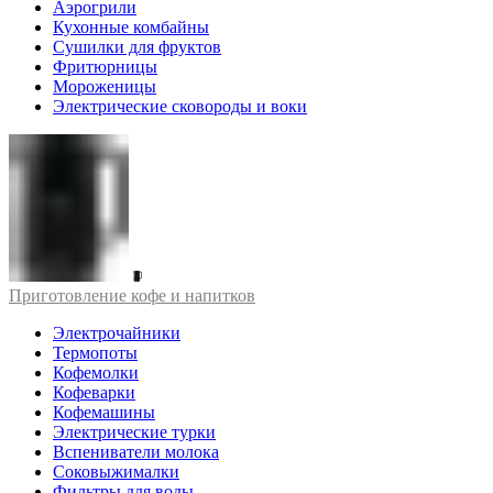
Аэрогрили
Кухонные комбайны
Сушилки для фруктов
Фритюрницы
Мороженицы
Электрические сковороды и воки
Приготовление кофе и напитков
Электрочайники
Термопоты
Кофемолки
Кофеварки
Кофемашины
Электрические турки
Вспениватели молока
Соковыжималки
Фильтры для воды