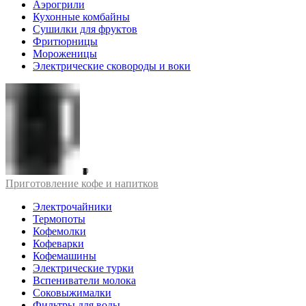
Аэрогрили
Кухонные комбайны
Сушилки для фруктов
Фритюрницы
Мороженицы
Электрические сковороды и воки
Приготовление кофе и напитков
Электрочайники
Термопоты
Кофемолки
Кофеварки
Кофемашины
Электрические турки
Вспениватели молока
Соковыжималки
Фильтры для воды