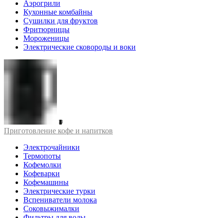
Аэрогрили
Кухонные комбайны
Сушилки для фруктов
Фритюрницы
Мороженицы
Электрические сковороды и воки
Приготовление кофе и напитков
Электрочайники
Термопоты
Кофемолки
Кофеварки
Кофемашины
Электрические турки
Вспениватели молока
Соковыжималки
Фильтры для воды