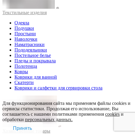
Текстильные изделия
Одеяла
Подушки
Простыни
Наволочки
Наматрасники
Пододеяльники
Постельное белье
Пледы и покрывала
Полотенца
Ковры
Коврики для ванной
Скатерти
Коврики и салфетки для сервировки стола
Для функционирования сайта мы применяем файлы cookies и
сервисы статистики. Продолжая его использование, Вы
соглашаетесь с нашими политиками применения
cookies
и
обработки
персональных данных.
Принять
Хозяйственные товары