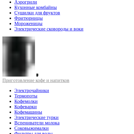
Аэрогрили
Кухонные комбайны
Сушилки для фруктов
Фритюрницы
Мороженицы
Электрические сковороды и воки
Приготовление кофе и напитков
Электрочайники
Термопоты
Кофемолки
Кофеварки
Кофемашины
Электрические турки
Вспениватели молока
Соковыжималки
Фильтры для воды