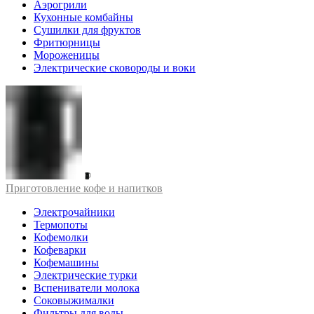
Аэрогрили
Кухонные комбайны
Сушилки для фруктов
Фритюрницы
Мороженицы
Электрические сковороды и воки
Приготовление кофе и напитков
Электрочайники
Термопоты
Кофемолки
Кофеварки
Кофемашины
Электрические турки
Вспениватели молока
Соковыжималки
Фильтры для воды