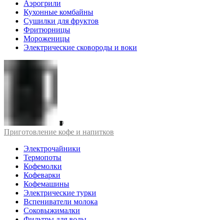
Аэрогрили
Кухонные комбайны
Сушилки для фруктов
Фритюрницы
Мороженицы
Электрические сковороды и воки
Приготовление кофе и напитков
Электрочайники
Термопоты
Кофемолки
Кофеварки
Кофемашины
Электрические турки
Вспениватели молока
Соковыжималки
Фильтры для воды