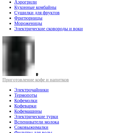
Аэрогрили
Кухонные комбайны
Сушилки для фруктов
Фритюрницы
Мороженицы
Электрические сковороды и воки
Приготовление кофе и напитков
Электрочайники
Термопоты
Кофемолки
Кофеварки
Кофемашины
Электрические турки
Вспениватели молока
Соковыжималки
Фильтры для воды