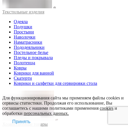
Текстильные изделия
Одеяла
Подушки
Простыни
Наволочки
Наматрасники
Пододеяльники
Постельное белье
Пледы и покрывала
Полотенца
Ковры
Коврики для ванной
Скатерти
Коврики и салфетки для сервировки стола
Для функционирования сайта мы применяем файлы cookies и
сервисы статистики. Продолжая его использование, Вы
соглашаетесь с нашими политиками применения
cookies
и
обработки
персональных данных.
Принять
Хозяйственные товары