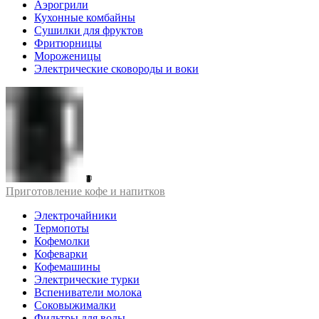
Аэрогрили
Кухонные комбайны
Сушилки для фруктов
Фритюрницы
Мороженицы
Электрические сковороды и воки
Приготовление кофе и напитков
Электрочайники
Термопоты
Кофемолки
Кофеварки
Кофемашины
Электрические турки
Вспениватели молока
Соковыжималки
Фильтры для воды