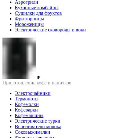
Аэрогрили
Кухонные комбайны
Сушилки для фруктов
Фритюрницы
Мороженицы
Электрические сковороды и воки
Приготовление кофе и напитков
Электрочайники
Термопоты
Кофемолки
Кофеварки
Кофемашины
Электрические турки
Вспениватели молока
Соковыжималки
Фильтры для воды