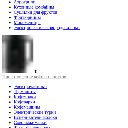
Аэрогрили
Кухонные комбайны
Сушилки для фруктов
Фритюрницы
Мороженицы
Электрические сковороды и воки
Приготовление кофе и напитков
Электрочайники
Термопоты
Кофемолки
Кофеварки
Кофемашины
Электрические турки
Вспениватели молока
Соковыжималки
Фильтры для воды