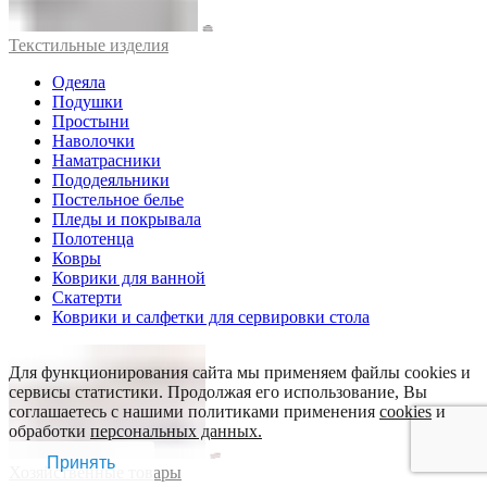
Текстильные изделия
Одеяла
Подушки
Простыни
Наволочки
Наматрасники
Пододеяльники
Постельное белье
Пледы и покрывала
Полотенца
Ковры
Коврики для ванной
Скатерти
Коврики и салфетки для сервировки стола
Для функционирования сайта мы применяем файлы cookies и
сервисы статистики. Продолжая его использование, Вы
соглашаетесь с нашими политиками применения
cookies
и
обработки
персональных данных.
Принять
Хозяйственные товары