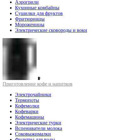
Аэрогрили
Кухонные комбайны
Сушилки для фруктов
Фритюрницы
Мороженицы
Электрические сковороды и воки
Приготовление кофе и напитков
Электрочайники
Термопоты
Кофемолки
Кофеварки
Кофемашины
Электрические турки
Вспениватели молока
Соковыжималки
Фильтры для воды