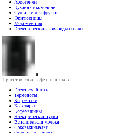
Аэрогрили
Кухонные комбайны
Сушилки для фруктов
Фритюрницы
Мороженицы
Электрические сковороды и воки
Приготовление кофе и напитков
Электрочайники
Термопоты
Кофемолки
Кофеварки
Кофемашины
Электрические турки
Вспениватели молока
Соковыжималки
Фильтры для воды