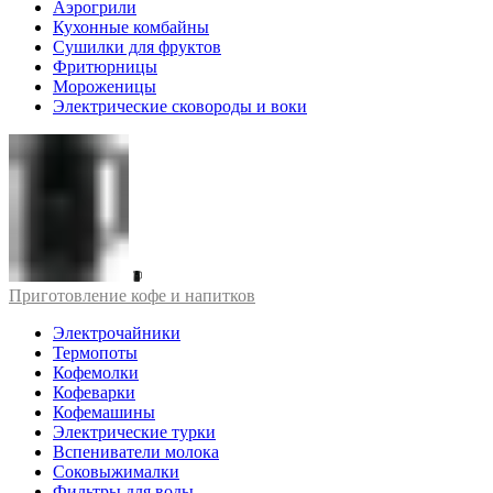
Аэрогрили
Кухонные комбайны
Сушилки для фруктов
Фритюрницы
Мороженицы
Электрические сковороды и воки
Приготовление кофе и напитков
Электрочайники
Термопоты
Кофемолки
Кофеварки
Кофемашины
Электрические турки
Вспениватели молока
Соковыжималки
Фильтры для воды