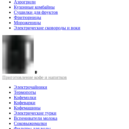
Аэрогрили
Кухонные комбайны
Сушилки для фруктов
Фритюрницы
Мороженицы
Электрические сковороды и воки
Приготовление кофе и напитков
Электрочайники
Термопоты
Кофемолки
Кофеварки
Кофемашины
Электрические турки
Вспениватели молока
Соковыжималки
Фильтры для воды