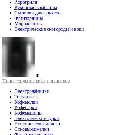
Аэрогрили
Кухонные комбайны
Сушилки для фруктов
Фритюрницы
Мороженицы
Электрические сковороды и воки
Приготовление кофе и напитков
Электрочайники
Термопоты
Кофемолки
Кофеварки
Кофемашины
Электрические турки
Вспениватели молока
Соковыжималки
Фильтры для воды