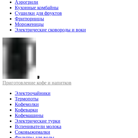
Аэрогрили
Кухонные комбайны
Сушилки для фруктов
Фритюрницы
Мороженицы
Электрические сковороды и воки
Приготовление кофе и напитков
Электрочайники
Термопоты
Кофемолки
Кофеварки
Кофемашины
Электрические турки
Вспениватели молока
Соковыжималки
Фильтры для воды