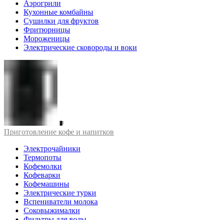
Аэрогрили
Кухонные комбайны
Сушилки для фруктов
Фритюрницы
Мороженицы
Электрические сковороды и воки
Приготовление кофе и напитков
Электрочайники
Термопоты
Кофемолки
Кофеварки
Кофемашины
Электрические турки
Вспениватели молока
Соковыжималки
Фильтры для воды