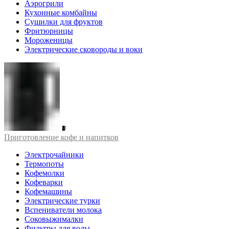
Аэрогрили
Кухонные комбайны
Сушилки для фруктов
Фритюрницы
Мороженицы
Электрические сковороды и воки
Приготовление кофе и напитков
Электрочайники
Термопоты
Кофемолки
Кофеварки
Кофемашины
Электрические турки
Вспениватели молока
Соковыжималки
Фильтры для воды