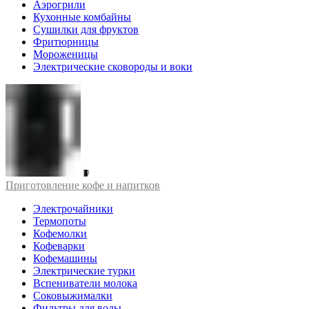
Аэрогрили
Кухонные комбайны
Сушилки для фруктов
Фритюрницы
Мороженицы
Электрические сковороды и воки
Приготовление кофе и напитков
Электрочайники
Термопоты
Кофемолки
Кофеварки
Кофемашины
Электрические турки
Вспениватели молока
Соковыжималки
Фильтры для воды