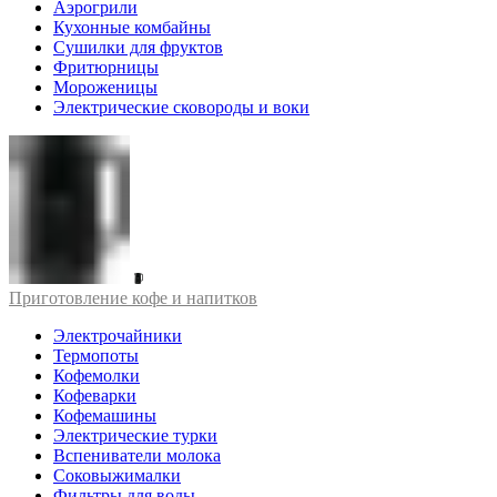
Аэрогрили
Кухонные комбайны
Сушилки для фруктов
Фритюрницы
Мороженицы
Электрические сковороды и воки
Приготовление кофе и напитков
Электрочайники
Термопоты
Кофемолки
Кофеварки
Кофемашины
Электрические турки
Вспениватели молока
Соковыжималки
Фильтры для воды