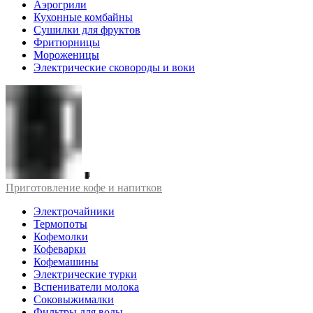
Аэрогрили
Кухонные комбайны
Сушилки для фруктов
Фритюрницы
Мороженицы
Электрические сковороды и воки
Приготовление кофе и напитков
Электрочайники
Термопоты
Кофемолки
Кофеварки
Кофемашины
Электрические турки
Вспениватели молока
Соковыжималки
Фильтры для воды