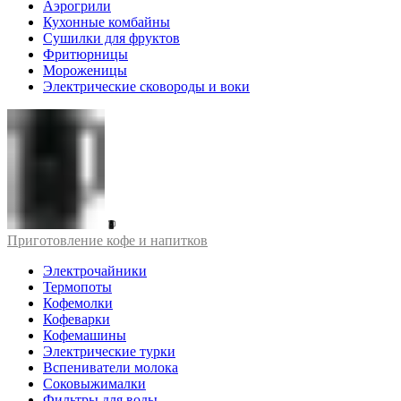
Аэрогрили
Кухонные комбайны
Сушилки для фруктов
Фритюрницы
Мороженицы
Электрические сковороды и воки
Приготовление кофе и напитков
Электрочайники
Термопоты
Кофемолки
Кофеварки
Кофемашины
Электрические турки
Вспениватели молока
Соковыжималки
Фильтры для воды