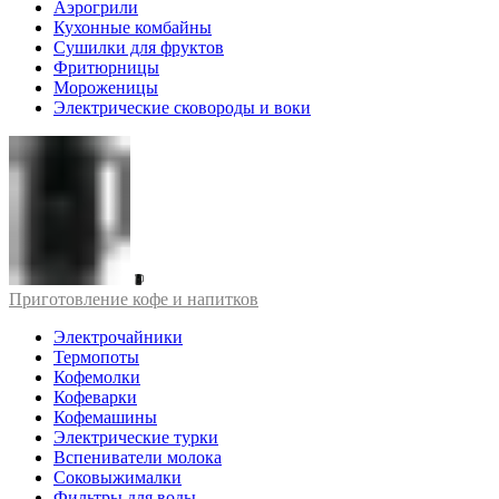
Аэрогрили
Кухонные комбайны
Сушилки для фруктов
Фритюрницы
Мороженицы
Электрические сковороды и воки
Приготовление кофе и напитков
Электрочайники
Термопоты
Кофемолки
Кофеварки
Кофемашины
Электрические турки
Вспениватели молока
Соковыжималки
Фильтры для воды