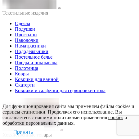
Текстильные изделия
Одеяла
Подушки
Простыни
Наволочки
Наматрасники
Пододеяльники
Постельное белье
Пледы и покрывала
Полотенца
Ковры
Коврики для ванной
Скатерти
Коврики и салфетки для сервировки стола
Для функционирования сайта мы применяем файлы cookies и
сервисы статистики. Продолжая его использование, Вы
соглашаетесь с нашими политиками применения
cookies
и
обработки
персональных данных.
Принять
Хозяйственные товары