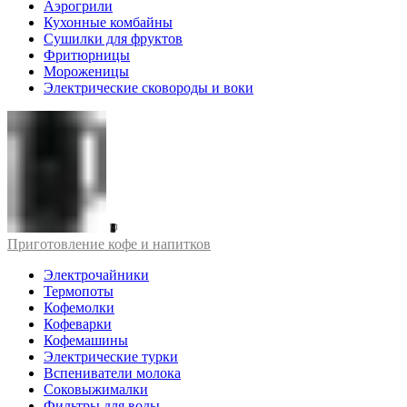
Аэрогрили
Кухонные комбайны
Сушилки для фруктов
Фритюрницы
Мороженицы
Электрические сковороды и воки
Приготовление кофе и напитков
Электрочайники
Термопоты
Кофемолки
Кофеварки
Кофемашины
Электрические турки
Вспениватели молока
Соковыжималки
Фильтры для воды