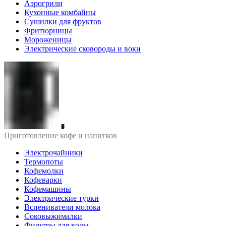
Аэрогрили
Кухонные комбайны
Сушилки для фруктов
Фритюрницы
Мороженицы
Электрические сковороды и воки
Приготовление кофе и напитков
Электрочайники
Термопоты
Кофемолки
Кофеварки
Кофемашины
Электрические турки
Вспениватели молока
Соковыжималки
Фильтры для воды