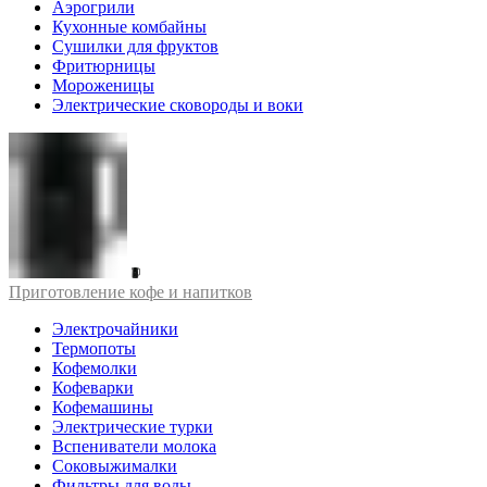
Аэрогрили
Кухонные комбайны
Сушилки для фруктов
Фритюрницы
Мороженицы
Электрические сковороды и воки
Приготовление кофе и напитков
Электрочайники
Термопоты
Кофемолки
Кофеварки
Кофемашины
Электрические турки
Вспениватели молока
Соковыжималки
Фильтры для воды