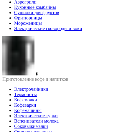
Аэрогрили
Кухонные комбайны
Сушилки для фруктов
Фритюрницы
Мороженицы
Электрические сковороды и воки
Приготовление кофе и напитков
Электрочайники
Термопоты
Кофемолки
Кофеварки
Кофемашины
Электрические турки
Вспениватели молока
Соковыжималки
Фильтры для воды