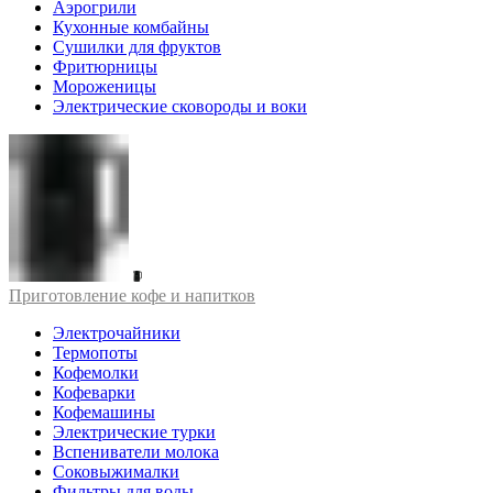
Аэрогрили
Кухонные комбайны
Сушилки для фруктов
Фритюрницы
Мороженицы
Электрические сковороды и воки
Приготовление кофе и напитков
Электрочайники
Термопоты
Кофемолки
Кофеварки
Кофемашины
Электрические турки
Вспениватели молока
Соковыжималки
Фильтры для воды