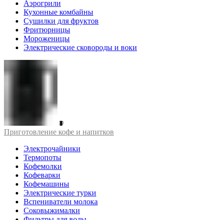
Аэрогрили
Кухонные комбайны
Сушилки для фруктов
Фритюрницы
Мороженицы
Электрические сковороды и воки
Приготовление кофе и напитков
Электрочайники
Термопоты
Кофемолки
Кофеварки
Кофемашины
Электрические турки
Вспениватели молока
Соковыжималки
Фильтры для воды