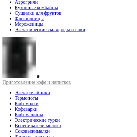
Аэрогрили
Кухонные комбайны
Сушилки для фруктов
Фритюрницы
Мороженицы
Электрические сковороды и воки
Приготовление кофе и напитков
Электрочайники
Термопоты
Кофемолки
Кофеварки
Кофемашины
Электрические турки
Вспениватели молока
Соковыжималки
Фильтры для воды