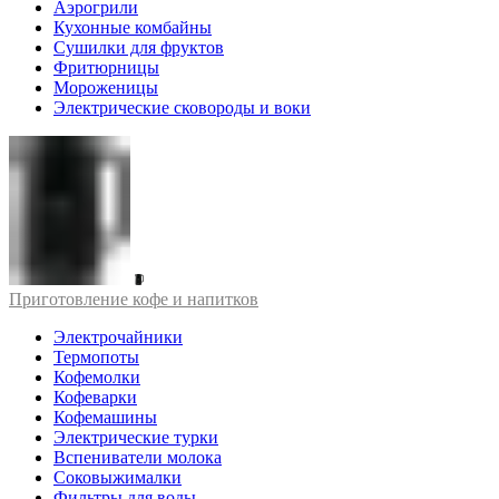
Аэрогрили
Кухонные комбайны
Сушилки для фруктов
Фритюрницы
Мороженицы
Электрические сковороды и воки
Приготовление кофе и напитков
Электрочайники
Термопоты
Кофемолки
Кофеварки
Кофемашины
Электрические турки
Вспениватели молока
Соковыжималки
Фильтры для воды