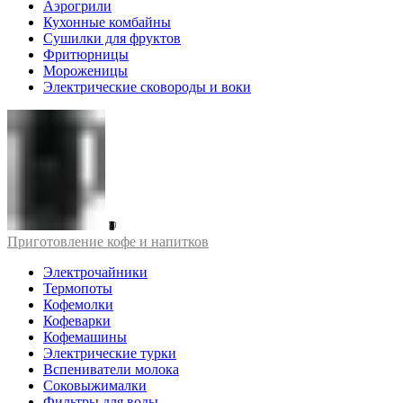
Аэрогрили
Кухонные комбайны
Сушилки для фруктов
Фритюрницы
Мороженицы
Электрические сковороды и воки
Приготовление кофе и напитков
Электрочайники
Термопоты
Кофемолки
Кофеварки
Кофемашины
Электрические турки
Вспениватели молока
Соковыжималки
Фильтры для воды