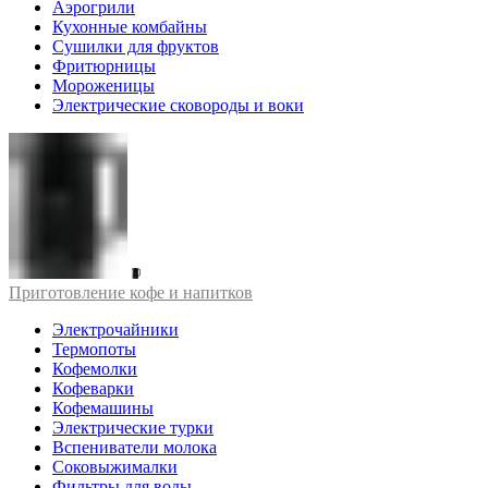
Аэрогрили
Кухонные комбайны
Сушилки для фруктов
Фритюрницы
Мороженицы
Электрические сковороды и воки
Приготовление кофе и напитков
Электрочайники
Термопоты
Кофемолки
Кофеварки
Кофемашины
Электрические турки
Вспениватели молока
Соковыжималки
Фильтры для воды